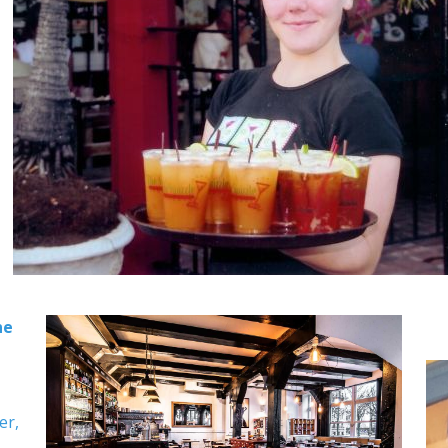
ne
er,