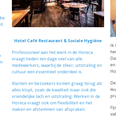
die
it
Hotel Café Restaurant & Sociale Hygiëne
Ik 
he
Professioneel aan het werk in de Horeca
p
Da
vraagt heden ten dage veel van alle
en
en
medewerkers, waarbij de sfeer, uitstraling en
Ho
cultuur een essentieel onderdeel is.
De
Klanten en bezoekers komen graag terug als
le
alles klopt, zoals de kwaliteit maar ook die
pra
vriendelijke lach en uitstraling. Werken in de
Horeca vraagt ook om flexibiliteit en het
Fi
maken en afstemmen van afspraken.
va