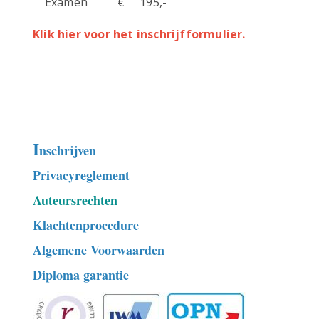
Examen € 195,-
Klik hier voor het inschrijfformulier.
I
nschrijven
Privacyreglement
Auteursrechten
Klachtenprocedure
Algemene Voorwaarden
Diploma garantie