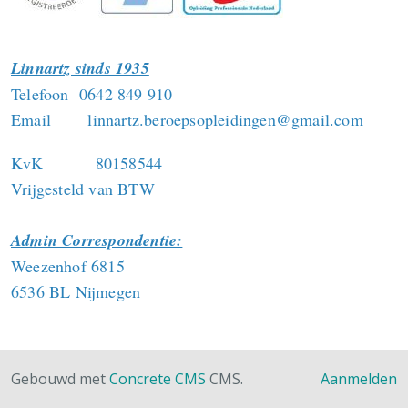
Linnartz sinds 1935
Telefoon 0642 849 910
Email linnartz.beroepsopleidingen@gmail.com
KvK 80158544
Vrijgesteld van BTW
Admin Correspondentie:
Weezenhof 6815
6536 BL Nijmegen
Gebouwd met
Concrete CMS
CMS.
Aanmelden